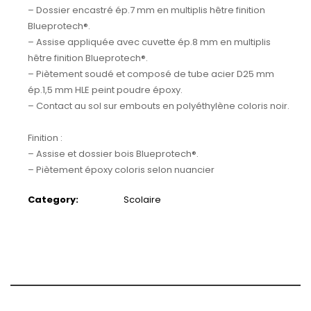
– Dossier encastré ép.7 mm en multiplis hêtre finition
Blueprotech®.
– Assise appliquée avec cuvette ép.8 mm en multiplis
hêtre finition Blueprotech®.
– Piètement soudé et composé de tube acier D25 mm
ép.1,5 mm HLE peint poudre époxy.
– Contact au sol sur embouts en polyéthylène coloris noir.
Finition :
– Assise et dossier bois Blueprotech®.
– Piètement époxy coloris selon nuancier
Category:
Scolaire