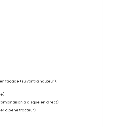
en façade (suivant la hauteur).
lé).
ombinaison à disque en direct)
er à pêne tracteur)