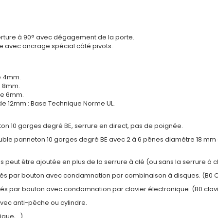
uverture à 90° avec dégagement de la porte.
rte avec ancrage spécial côté pivots.
de 4mm.
de 8mm.
 de 6mm.
e de 12mm : Base Technique Norme UL.
on 10 gorges degré BE, serrure en direct, pas de poignée.
 double panneton 10 gorges degré BE avec 2 à 6 pênes diamètre 18 mm 
 peut être ajoutée en plus de la serrure à clé (ou sans la serrure à c
dés par bouton avec condamnation par combinaison à disques. (B0 C
és par bouton avec condamnation par clavier électronique. (B0 clavi
vec anti-pêche ou cylindre.
ique,…).