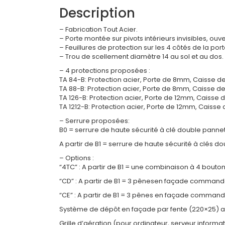
Description
– Fabrication Tout Acier.
– Porte montée sur pivots intérieurs invisibles, o
– Feuillures de protection sur les 4 côtés de la po
– Trou de scellement diamètre 14 au sol et au dos.
– 4 protections proposées :
TA 84-B: Protection acier, Porte de 8mm, Caisse 
TA 88-B: Protection acier, Porte de 8mm, Caisse 
TA 126-B: Protection acier, Porte de 12mm, Caisse
TA 1212-B: Protection acier, Porte de 12mm, Caiss
– Serrure proposées:
B0 = serrure de haute sécurité à clé double pannet
A partir de B1 = serrure de haute sécurité à clés
– Options :
“4TC” : A partir de B1 = une combinaison à 4 boutons
“CD” : A partir de B1 = 3 pênesen façade comman
“CE” : A partir de B1 = 3 pênes en façade command
Système de dépôt en façade par fente (220×25) a
Grille d’aération (pour ordinateur, serveur informat