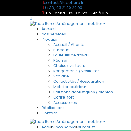
contact@tuboburo.fr
(+33) 03 21 80 20 00
Lun - Vend : 8h30 à 12h – 14h à 18h
Accueil
Nos Services
Produits
Accueil / Attente
Bureaux
Fauteuils de travail
Réunion
Chaises visiteurs
Rangements / vestiaires
Scolaire
Collectivités / Restauration
Mobilier extérieur
Solutions acoustiques / plantes
Coffre-fort
Accessoires
Réalisations
Contact
Accueil
Nos Services
Produits