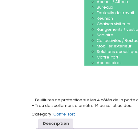
Accueil / Attente
Bureaux
Fauteuils de travail
Réunion
Chaises visiteurs
Rangements / vestia
Scolaire
Collectivités / Resta
Mobilier extérieur
Solutions acoustique
Coffre-fort
Accessoires
– Feuillures de protection sur les 4 côtés de la porte
– Trou de scellement diamètre 14 au sol et au dos.
Category:
Coffre-fort
Description