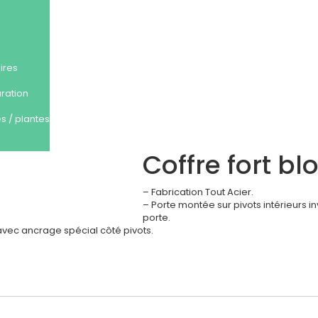
ires
uration
s / plantes
Coffre fort bl
– Fabrication Tout Acier.
– Porte montée sur pivots intérieurs 
porte.
 avec ancrage spécial côté pivots.