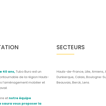
TATION
SECTEURS
e 40 ans,
Tubo Buro est un
Hauts-de-France, Lille, Amiens, 
contournable de la région Hauts-
Dunkerque, Calais, Boulogne-S
s l’aménagement mobilier et
Beauvais, Berck, Lens.
vail.
ire et
notre équipe
 saura vous proposer la