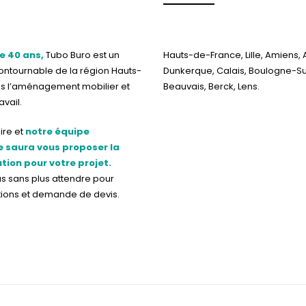
e 40 ans,
Tubo Buro est un
Hauts-de-France, Lille, Amiens, 
contournable de la région Hauts-
Dunkerque, Calais, Boulogne-S
s l’aménagement mobilier et
Beauvais, Berck, Lens.
vail.
ire et
notre équipe
 saura vous proposer la
ution pour votre projet.
us
sans plus attendre pour
tions et demande de devis.