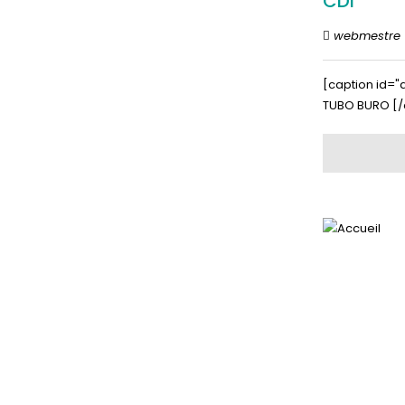
CDI
webmestre
[caption id="
TUBO BURO [/