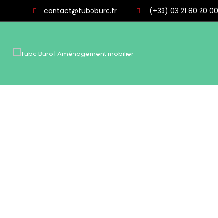
contact@tuboburo.fr
(+33) 03 21 80 20 00