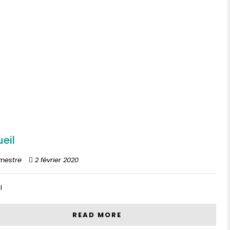
eil
mestre
2 février 2020
l
READ MORE