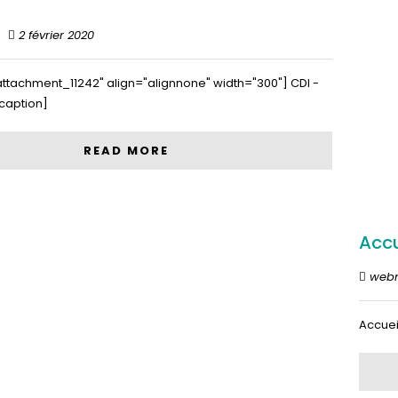
2 février 2020
attachment_11242" align="alignnone" width="300"] CDI -
caption]
READ MORE
Accu
web
Accuei