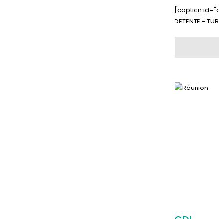
[caption id="
DETENTE - TU