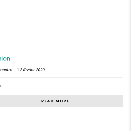
nion
mestre
2 février 2020
on
READ MORE