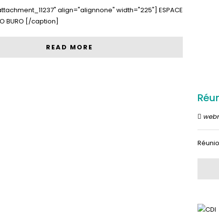
attachment_11237" align="alignnone" width="225"] ESPACE
BO BURO [/caption]
READ MORE
Réu
web
Réuni