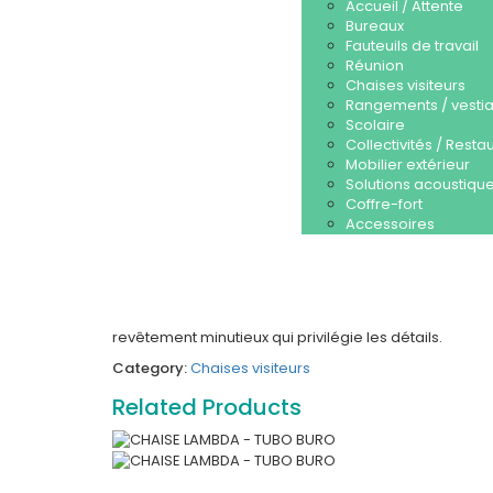
Accueil / Attente
Bureaux
Fauteuils de travail
Réunion
Chaises visiteurs
Rangements / vestia
Scolaire
Collectivités / Resta
Mobilier extérieur
Solutions acoustique
Coffre-fort
Accessoires
revêtement minutieux qui privilégie les détails.
Category:
Chaises visiteurs
Related Products