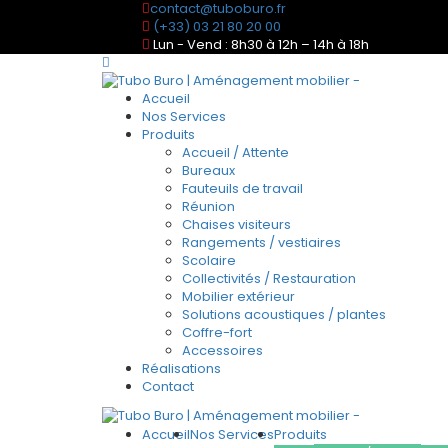
contact@tuboburo.fr
(+33) 03 21 80 20 00
Lun - Vend : 8h30 à 12h – 14h à 18h
Accueil
Nos Services
Produits
Accueil / Attente
Bureaux
Fauteuils de travail
Réunion
Chaises visiteurs
Rangements / vestiaires
Scolaire
Collectivités / Restauration
Mobilier extérieur
Solutions acoustiques / plantes
Coffre-fort
Accessoires
Réalisations
Contact
Accueil
Nos Services
Produits