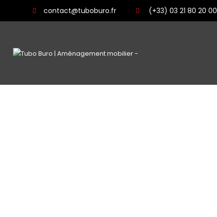
contact@tuboburo.fr
(+33) 03 21 80 20 00