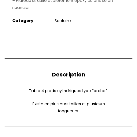
– Plateau stratifié et piètement époxy coloris selon
nuancier
Category:
Scolaire
Description
Table 4 pieds cylindriques type “arche”.
Existe en plusieurs tailles et plusieurs
longueurs.